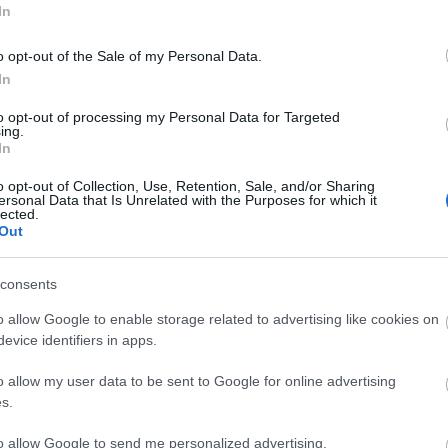
In
RECEPTAJÁNLÓ
o opt-out of the Sale of my Personal Data.
2017.08.19.
In
ÓZ- ÉS CUKORMENTES
ÚRÓS BÚZADARÁVAL
to opt-out of processing my Personal Data for Targeted
ing.
In
szséges táplálkozás nem azt
nti, hogy koplalni kell, vagy
o opt-out of Collection, Use, Retention, Sale, and/or Sharing
ersonal Data that Is Unrelated with the Purposes for which it
egvonni magunktól az...
lected.
Out
consents
TOVÁBB
o allow Google to enable storage related to advertising like cookies on
evice identifiers in apps.
kék:
tojás
fitt
túró
citrom
vanília
mentes
búzadara
cukormentes
eritrit
o allow my user data to be sent to Google for online advertising
Receptajánló
KockacZukor
s.
RECEPTAJÁNLÓ
2017.03.11.
to allow Google to send me personalized advertising.