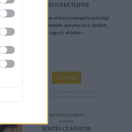
MEGGYES TEJPITE
Provence-ban ahány boulangerie (pékség)
mellett elmentünk, annyiba be is tértünk,
vagy az ablakon...
TOVÁBB
Címkék:
meggy
tej
tojás
vanília
puding
cukor
tejpite
Receptajánló
KockacZukor
búzafinomliszt
RECEPTAJÁNLÓ
2016.02.27.
KÖRTÉS CLAFOUTIS