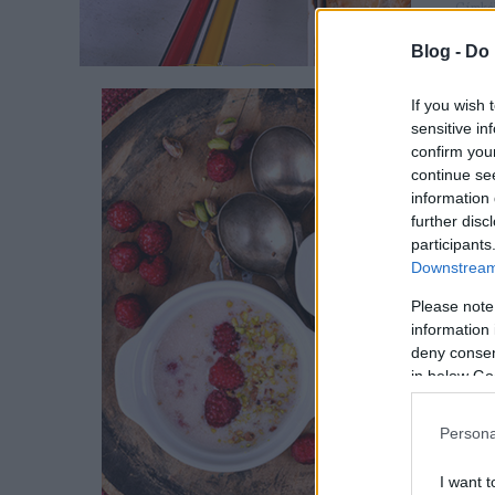
Címké
laktózme
Blog -
Do 
If you wish 
MÁLNÁS
sensitive in
confirm you
Ha barátn
continue se
information 
csajos eb
further disc
participants
Downstream 
Please note
information 
deny consent
in below Go
Persona
Címkék:
lev
cukor
tejl
I want t