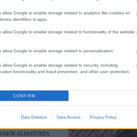
ÁS, TÚRÓS COPFOCSKA A
SÜTŐBŐL
o allow Google to enable storage related to analytics like cookies on
evice identifiers in apps.
am egy olyan előadásra, amire
o allow Google to enable storage related to functionality of the website
kezés volt, de a meghívottak és a
téma annyira...
o allow Google to enable storage related to personalization.
o allow Google to enable storage related to security, including
cation functionality and fraud prevention, and other user protection.
TOVÁBB
túró
citrom
vanília
copfocska
CONFIRM
ceptajánló
KockacZukor
Data Deletion
Data Access
Privacy Policy
RECEPTAJÁNLÓ
2016.12.03.
UMOS ALMATORTA