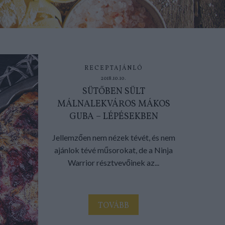
RECEPTAJÁNLÓ
2018.10.10.
SÜTŐBEN SÜLT
MÁLNALEKVÁROS MÁKOS
GUBA – LÉPÉSEKBEN
Jellemzően nem nézek tévét, és nem
ajánlok tévé műsorokat, de a Ninja
Warrior résztvevőinek az...
TOVÁBB