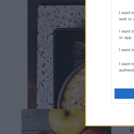
VANÍLI
I want t
web or d
Bejutott
I want t
túljelent
or app.
I want t
I want t
authenti
Címkék:
Re
R