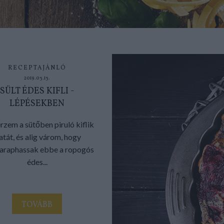
RECEPTAJÁNLÓ
2019.03.13.
SÜLT ÉDES KIFLI -
LÉPÉSEKBEN
rzem a sütőben piruló kiflik
latát, és alig várom, hogy
araphassak ebbe a ropogós
édes...
TOVÁBB