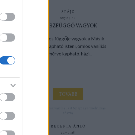
SPÁJZ
2017.04.04.
KEKSZFÜGGŐ VAGYOK
Valóságos függője vagyok a Másik
boltban kapható isteni, omlós vaníliás,
kimérve kapható, házi...
TOVÁBB
Címkék:
keksz
vanília
liszt
Spájz
gyermelyi
más
tészta
RECEPTAJÁNLÓ
2017.01.28.