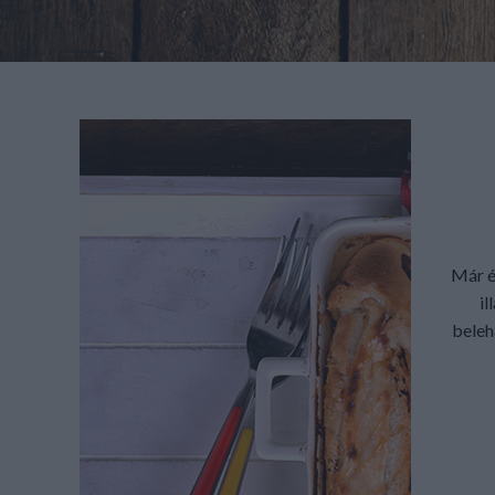
Már é
il
beleh