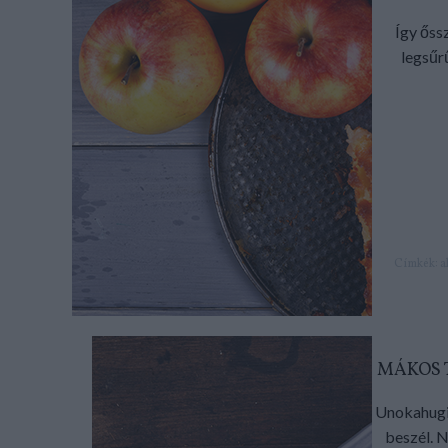
Így őss
legsűr
Címkék:
a
MÁKOS 
Unokahugi
beszél. N