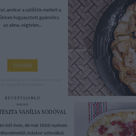
zel, amikor a sütőtök mellett a
űbben fogyasztott gyümölcs
az alma, végtelen...
TOVÁBB
lma
ősz
almatorta
vanília
desszert
rum
Receptajánló
KockacZukor
RECEPTAJÁNLÓ
2015.11.11.
TÉSZTA VANÍLIA SODÓVAL
m két éves, de már több nyelven
éha németül, máskor szlovákul,