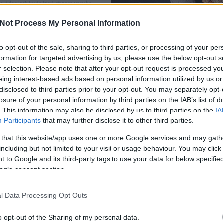
k:
édes
kifli
tojás
túró
citrom
vanília
ntes
agavé
Receptajánló
KockacZukor
Not Process My Personal Information
RECEPTAJÁNLÓ
2018.07.21.
to opt-out of the sale, sharing to third parties, or processing of your per
, PISZTÁCIÁS TEJLEVES
formation for targeted advertising by us, please use the below opt-out s
r selection. Please note that after your opt-out request is processed y
ő jön látogatóba, nyilván valami
eing interest-based ads based on personal information utilized by us or
disclosed to third parties prior to your opt-out. You may separately opt-
édet fogok készíteni. Azt hiszem
losure of your personal information by third parties on the IAB’s list of
ez a leves...
. This information may also be disclosed by us to third parties on the
IA
Participants
that may further disclose it to other third parties.
 that this website/app uses one or more Google services and may gath
including but not limited to your visit or usage behaviour. You may click 
 to Google and its third-party tags to use your data for below specifi
ogle consent section.
TOVÁBB
l Data Processing Opt Outs
es
pisztácia
nyár
tej
vanília
málna
eves
Receptajánló
KockacZukor
o opt-out of the Sharing of my personal data.