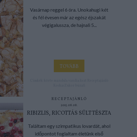
Vasárnap reggel 6 óra. Unokahugi két
és fél évesen már az egész éjszakát
végigalussza, de hajnali 5...
TOVÁBB
Címkék:
körte
mandula
vanília
liszt
Receptajánló
KockacZukor
búzafi
RECEPTAJÁNLÓ
2015.08.08.
RIBIZLIS, RICOTTÁS SÜLT TÉSZTA
Találtam egy szimpatikus lovardát, ahol
időpontot foglaltam életünk első